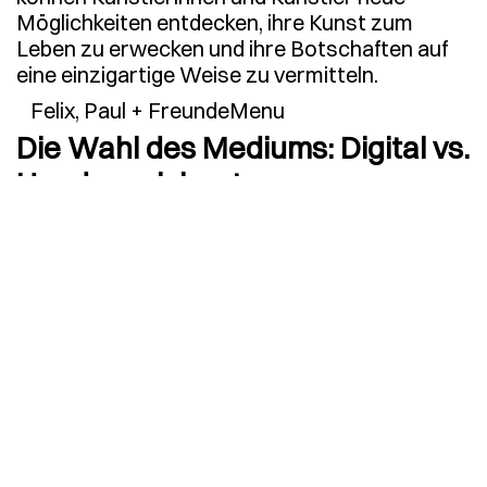
Möglichkeiten entdecken, ihre Kunst zum
Leben zu erwecken und ihre Botschaften auf
eine einzigartige Weise zu vermitteln.
Felix, Paul + Freunde
Menu
Die Wahl des Mediums: Digital vs.
Handgezeichnet
Yolande Mutale ist flexibel und experimentiert
gerne mit verschiedenen Medien. Für
kommerzielle Projekte verwendet sie oft
digitale Illustrationen aufgrund ihrer Flexibilität
und der Möglichkeit, Änderungen leicht
vorzunehmen. Gleichzeitig schätzt sie jedoch
auch den handgezeichneten Charakter von
Tinte, Stiften und Siebdruck.
Die Entscheidung für ein Medium hängt von
verschiedenen Faktoren ab. Digitale